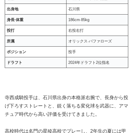
出身地
石川県
身長·体重
186cm·85kg
投打
右投右打
所属
オリックス·バファローズ
ポジション
投手
ドラフト
2024年ドラフト2位指名
寺西成騎投手は、石川県出身の本格派右腕で、長身から投
げ下ろすストレートと、鋭く落ちる変化球を武器に、アマ
チュア時代から高い評価を受けてきました。
高校時代は名門の星稜高校でプレーし、2年生の夏には甲