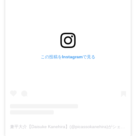
この投稿をInstagramで見る
兼平大介【Daisuke Kanehira】(@picassokanehira)がシェアした投稿